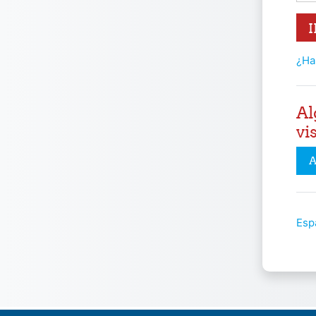
I
¿Ha
Al
vi
A
Espa