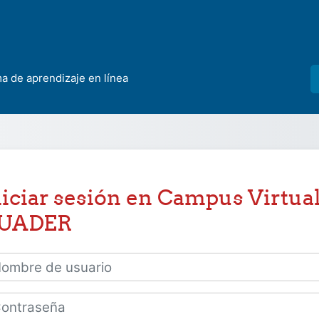
ma de aprendizaje en línea
niciar sesión en Campus Virtua
.UADER
bre de usuario
traseña