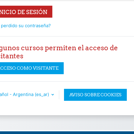
NICIO DE SESIÓN
 perdido su contraseña?
gunos cursos permiten el acceso de
sitantes
CCESO COMO VISITANTE
ñol - Argentina ‎(es_ar)‎
AVISO SOBRE COOKIES