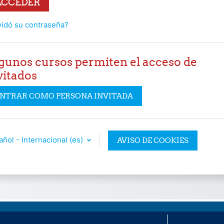
ACCEDER
vidó su contraseña?
gunos cursos permiten el acceso de
vitados
NTRAR COMO PERSONA INVITADA
ñol - Internacional ‎(es)‎
AVISO DE COOKIES