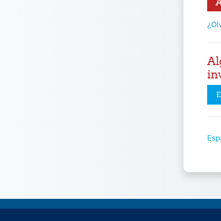
¿Ol
Al
in
E
Espa