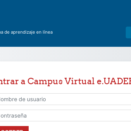
ma de aprendizaje en línea
ntrar a Campus Virtual e.UADE
bre de usuario
traseña