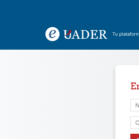
Salta al contenido principal
Tu platafor
E
Nom
Con